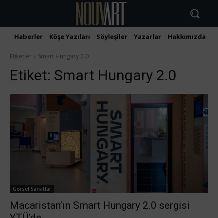
Haberler
Köşe Yazıları
Söyleşiler
Yazarlar
Hakkımızda
İ
Etiketler
Smart Hungary 2.0
Etiket:
Smart Hungary 2.0
Görsel Sanatlar
Macaristan’ın Smart Hungary 2.0 sergisi
YTÜ’de