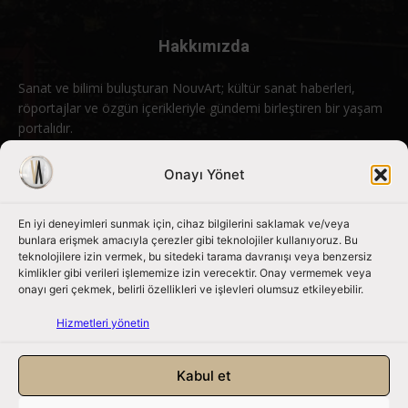
Hakkımızda
Sanat ve bilimi buluşturan NouvArt; kültür sanat haberleri,
röportajlar ve özgün içerikleriyle gündemi birleştiren bir yaşam
portalıdır.
Bizimle iletişime geçin:
info@nouvart.net
Onayı Yönet
En iyi deneyimleri sunmak için, cihaz bilgilerini saklamak ve/veya
Bizi Takip Edin
bunlara erişmek amacıyla çerezler gibi teknolojiler kullanıyoruz. Bu
teknolojilere izin vermek, bu sitedeki tarama davranışı veya benzersiz
kimlikler gibi verileri işlememize izin verecektir. Onay vermemek veya
onayı geri çekmek, belirli özellikleri ve işlevleri olumsuz etkileyebilir.
Hizmetleri yönetin
Kabul et