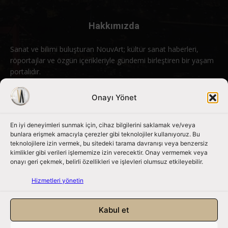
Hakkımızda
Sanat ve bilimi buluşturan NouvArt; kültür sanat haberleri,
röportajlar ve özgün içerikleriyle gündemi birleştiren bir yaşam
portalıdır.
Bizimle iletişime geçin:
info@nouvart.net
Onayı Yönet
En iyi deneyimleri sunmak için, cihaz bilgilerini saklamak ve/veya
Bizi Takip Edin
bunlara erişmek amacıyla çerezler gibi teknolojiler kullanıyoruz. Bu
teknolojilere izin vermek, bu sitedeki tarama davranışı veya benzersiz
kimlikler gibi verileri işlememize izin verecektir. Onay vermemek veya
onayı geri çekmek, belirli özellikleri ve işlevleri olumsuz etkileyebilir.
Hizmetleri yönetin
Kabul et