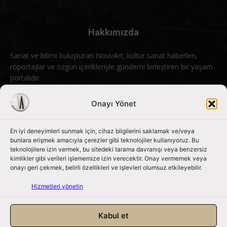
Hakkımızda
Sanat ve bilimi buluşturan NouvArt; kültür sanat haberleri,
röportajlar ve özgün içerikleriyle gündemi birleştiren bir yaşam
portalıdır.
Bizimle iletişime geçin:
info@nouvart.net
Onayı Yönet
En iyi deneyimleri sunmak için, cihaz bilgilerini saklamak ve/veya
Bizi Takip Edin
bunlara erişmek amacıyla çerezler gibi teknolojiler kullanıyoruz. Bu
teknolojilere izin vermek, bu sitedeki tarama davranışı veya benzersiz
kimlikler gibi verileri işlememize izin verecektir. Onay vermemek veya
onayı geri çekmek, belirli özellikleri ve işlevleri olumsuz etkileyebilir.
Hizmetleri yönetin
Kabul et