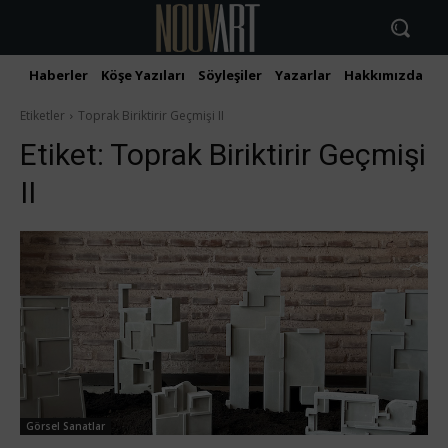
Haberler
Köşe Yazıları
Söyleşiler
Yazarlar
Hakkımızda
İ
Etiketler
Toprak Biriktirir Geçmişi II
Etiket:
Toprak Biriktirir Geçmişi
II
Görsel Sanatlar