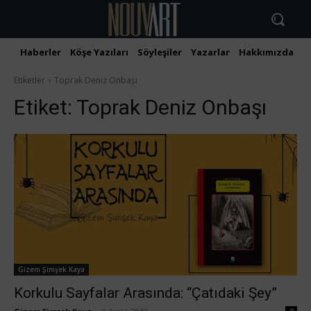
Haberler
Köşe Yazıları
Söyleşiler
Yazarlar
Hakkımızda
İ
Etiketler
Toprak Deniz Onbaşı
Etiket:
Toprak Deniz Onbaşı
Gizem Şimşek Kaya
Korkulu Sayfalar Arasında: “Çatıdaki Şey”