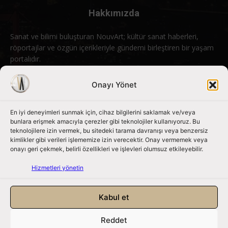
Hakkımızda
Sanat ve bilimi buluşturan NouvArt; kültür sanat haberleri,
röportajlar ve özgün içerikleriyle gündemi birleştiren bir yaşam
portalıdır.
Bizimle iletişime geçin:
info@nouvart.net
Onayı Yönet
En iyi deneyimleri sunmak için, cihaz bilgilerini saklamak ve/veya
Bizi Takip Edin
bunlara erişmek amacıyla çerezler gibi teknolojiler kullanıyoruz. Bu
teknolojilere izin vermek, bu sitedeki tarama davranışı veya benzersiz
kimlikler gibi verileri işlememize izin verecektir. Onay vermemek veya
onayı geri çekmek, belirli özellikleri ve işlevleri olumsuz etkileyebilir.
Hizmetleri yönetin
Kabul et
Reddet
NouvArt bir Mert Tunçel işletmesidir. © 2013 – 2026. Tüm Hakları