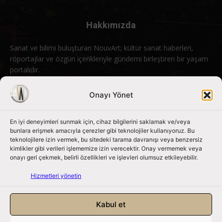
Hakkımızda
Sanat ve bilimi buluşturan NouvArt; kültür sanat haberleri,
röportajlar ve özgün içerikleriyle gündemi birleştiren bir yaşam
portalıdır.
Bizimle iletişime geçin:
info@nouvart.net
Onayı Yönet
En iyi deneyimleri sunmak için, cihaz bilgilerini saklamak ve/veya
Bizi Takip Edin
bunlara erişmek amacıyla çerezler gibi teknolojiler kullanıyoruz. Bu
teknolojilere izin vermek, bu sitedeki tarama davranışı veya benzersiz
kimlikler gibi verileri işlememize izin verecektir. Onay vermemek veya
onayı geri çekmek, belirli özellikleri ve işlevleri olumsuz etkileyebilir.
Hizmetleri yönetin
Kabul et