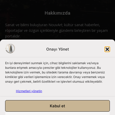
Hakkımızda
Sanat ve bilimi buluşturan NouvArt; kültür sanat haberleri,
röportajlar ve özgün içerikleriyle gündemi birleştiren bir yaşam
portalıdır.
Bizimle iletişime geçin:
info@nouvart.net
Onayı Yönet
En iyi deneyimleri sunmak için, cihaz bilgilerini saklamak ve/veya
Bizi Takip Edin
bunlara erişmek amacıyla çerezler gibi teknolojiler kullanıyoruz. Bu
teknolojilere izin vermek, bu sitedeki tarama davranışı veya benzersiz
kimlikler gibi verileri işlememize izin verecektir. Onay vermemek veya
onayı geri çekmek, belirli özellikleri ve işlevleri olumsuz etkileyebilir.
Hizmetleri yönetin
Kabul et