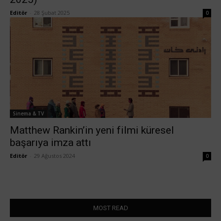
Editör
-
28 Şubat 2025
0
Sinema & TV
Matthew Rankin’in yeni filmi küresel
başarıya imza attı
Editör
-
29 Ağustos 2024
0
MOST READ