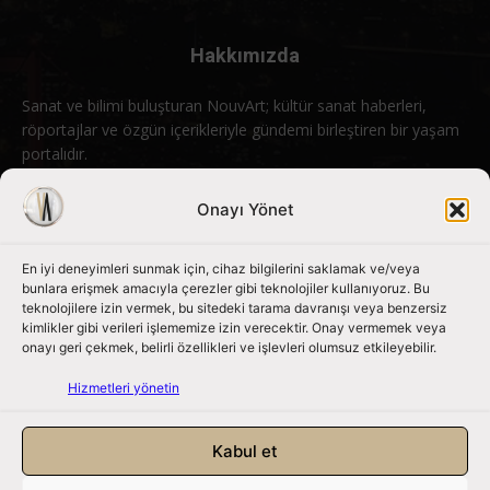
Hakkımızda
Sanat ve bilimi buluşturan NouvArt; kültür sanat haberleri,
röportajlar ve özgün içerikleriyle gündemi birleştiren bir yaşam
portalıdır.
Bizimle iletişime geçin:
info@nouvart.net
Onayı Yönet
En iyi deneyimleri sunmak için, cihaz bilgilerini saklamak ve/veya
Bizi Takip Edin
bunlara erişmek amacıyla çerezler gibi teknolojiler kullanıyoruz. Bu
teknolojilere izin vermek, bu sitedeki tarama davranışı veya benzersiz
kimlikler gibi verileri işlememize izin verecektir. Onay vermemek veya
onayı geri çekmek, belirli özellikleri ve işlevleri olumsuz etkileyebilir.
Hizmetleri yönetin
Kabul et