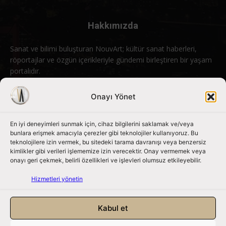
Hakkımızda
Sanat ve bilimi buluşturan NouvArt; kültür sanat haberleri,
röportajlar ve özgün içerikleriyle gündemi birleştiren bir yaşam
portalıdır.
Bizimle iletişime geçin:
info@nouvart.net
Onayı Yönet
En iyi deneyimleri sunmak için, cihaz bilgilerini saklamak ve/veya
Bizi Takip Edin
bunlara erişmek amacıyla çerezler gibi teknolojiler kullanıyoruz. Bu
teknolojilere izin vermek, bu sitedeki tarama davranışı veya benzersiz
kimlikler gibi verileri işlememize izin verecektir. Onay vermemek veya
onayı geri çekmek, belirli özellikleri ve işlevleri olumsuz etkileyebilir.
Hizmetleri yönetin
Kabul et