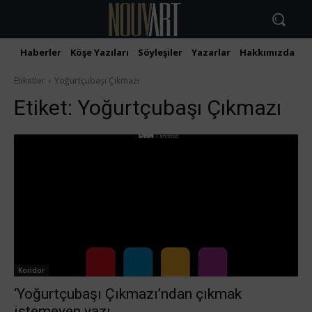
Haberler
Köşe Yazıları
Söyleşiler
Yazarlar
Hakkımızda
İ
Etiketler
Yoğurtçubaşı Çıkmazı
Etiket:
Yoğurtçubaşı Çıkmazı
Koridor
‘Yoğurtçubaşı Çıkmazı’ndan çıkmak
istemeyen yazı