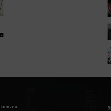
0
kımızda
B