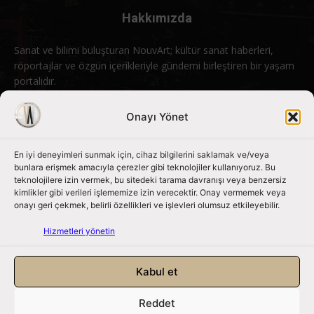
Hakkımızda
Sanat ve bilimi buluşturan NouvArt; kültür sanat haberleri,
röportajlar ve özgün içerikleriyle gündemi birleştiren bir yaşam
portalıdır.
Bizimle iletişime geçin:
info@nouvart.net
Onayı Yönet
En iyi deneyimleri sunmak için, cihaz bilgilerini saklamak ve/veya
Bizi Takip Edin
bunlara erişmek amacıyla çerezler gibi teknolojiler kullanıyoruz. Bu
teknolojilere izin vermek, bu sitedeki tarama davranışı veya benzersiz
kimlikler gibi verileri işlememize izin verecektir. Onay vermemek veya
onayı geri çekmek, belirli özellikleri ve işlevleri olumsuz etkileyebilir.
Hizmetleri yönetin
Kabul et
Reddet
NouvArt bir Mert Tunçel işletmesidir. © 2013 – 2026. Tüm Hakları