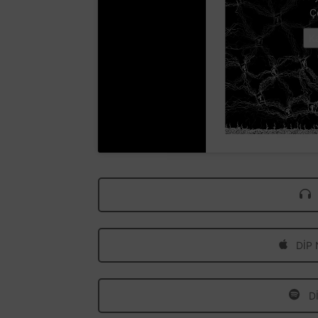
Ç
K
DİP 
Dİ