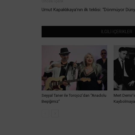
Önceki içerik
Umut Kapaklıkaya’nın ilk teklisi: “Dönmüyor Dün
İLGİLİ İÇERİKLER
Seyyal Taner ile Torojoz’dan “Anadolu
Mert Demir’i
Beşiğimiz”
Kaybolmaya