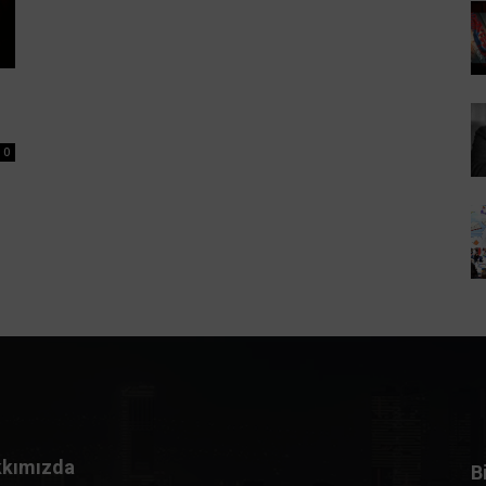
0
kımızda
B