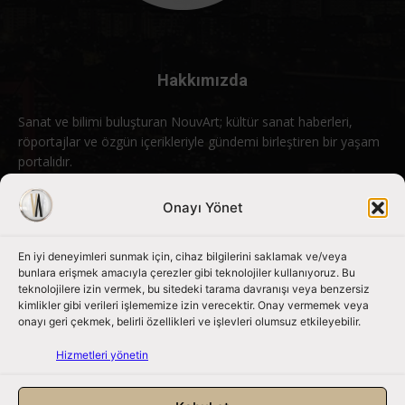
Hakkımızda
Sanat ve bilimi buluşturan NouvArt; kültür sanat haberleri,
röportajlar ve özgün içerikleriyle gündemi birleştiren bir yaşam
portalıdır.
Bizimle iletişime geçin:
info@nouvart.net
Onayı Yönet
En iyi deneyimleri sunmak için, cihaz bilgilerini saklamak ve/veya
Bizi Takip Edin
bunlara erişmek amacıyla çerezler gibi teknolojiler kullanıyoruz. Bu
teknolojilere izin vermek, bu sitedeki tarama davranışı veya benzersiz
kimlikler gibi verileri işlememize izin verecektir. Onay vermemek veya
onayı geri çekmek, belirli özellikleri ve işlevleri olumsuz etkileyebilir.
Hizmetleri yönetin