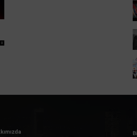
0
kımızda
B