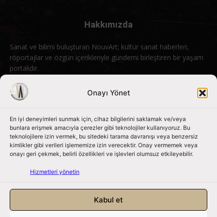
Hakkımızda
Sanat ve bilimi buluşturan NouvArt; kültür sanat haberleri,
röportajlar ve özgün içerikleriyle gündemi birleştiren bir yaşam
portalıdır.
Bizimle iletişime geçin:
info@nouvart.net
Onayı Yönet
En iyi deneyimleri sunmak için, cihaz bilgilerini saklamak ve/veya
Bizi Takip Edin
bunlara erişmek amacıyla çerezler gibi teknolojiler kullanıyoruz. Bu
teknolojilere izin vermek, bu sitedeki tarama davranışı veya benzersiz
kimlikler gibi verileri işlememize izin verecektir. Onay vermemek veya
onayı geri çekmek, belirli özellikleri ve işlevleri olumsuz etkileyebilir.
Hizmetleri yönetin
Kabul et