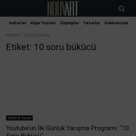
Haberler
Köşe Yazıları
Söyleşiler
Yazarlar
Hakkımızda
İ
Etiketler
10 soru bükücü
Etiket:
10 soru bükücü
Kültür & Yaşam
Youtube’un İlk Günlük Yarışma Programı: “10
Soru Bükücü”