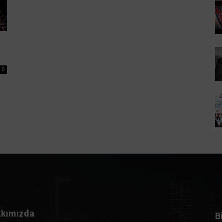
0
kımızda
B