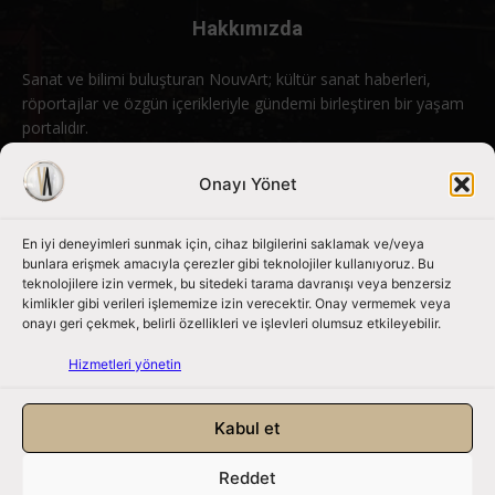
Hakkımızda
Sanat ve bilimi buluşturan NouvArt; kültür sanat haberleri,
röportajlar ve özgün içerikleriyle gündemi birleştiren bir yaşam
portalıdır.
Bizimle iletişime geçin:
info@nouvart.net
Onayı Yönet
En iyi deneyimleri sunmak için, cihaz bilgilerini saklamak ve/veya
Bizi Takip Edin
bunlara erişmek amacıyla çerezler gibi teknolojiler kullanıyoruz. Bu
teknolojilere izin vermek, bu sitedeki tarama davranışı veya benzersiz
kimlikler gibi verileri işlememize izin verecektir. Onay vermemek veya
onayı geri çekmek, belirli özellikleri ve işlevleri olumsuz etkileyebilir.
Hizmetleri yönetin
Kabul et
Reddet
NouvArt bir Mert Tunçel işletmesidir. © 2013 – 2026. Tüm Hakları