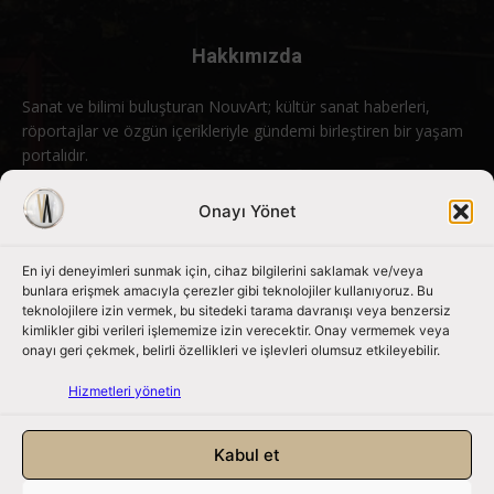
Hakkımızda
Sanat ve bilimi buluşturan NouvArt; kültür sanat haberleri,
röportajlar ve özgün içerikleriyle gündemi birleştiren bir yaşam
portalıdır.
Bizimle iletişime geçin:
info@nouvart.net
Onayı Yönet
En iyi deneyimleri sunmak için, cihaz bilgilerini saklamak ve/veya
Bizi Takip Edin
bunlara erişmek amacıyla çerezler gibi teknolojiler kullanıyoruz. Bu
teknolojilere izin vermek, bu sitedeki tarama davranışı veya benzersiz
kimlikler gibi verileri işlememize izin verecektir. Onay vermemek veya
onayı geri çekmek, belirli özellikleri ve işlevleri olumsuz etkileyebilir.
Hizmetleri yönetin
Kabul et