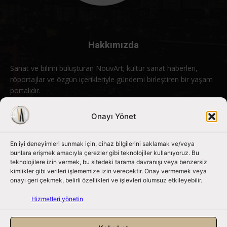
Hakkımızda
Sanat ve bilimi buluşturan NouvArt; kültür sanat haberleri,
röportajlar ve özgün içerikleriyle gündemi birleştiren bir yaşam
portalıdır.
Bizimle iletişime geçin:
info@nouvart.net
Onayı Yönet
En iyi deneyimleri sunmak için, cihaz bilgilerini saklamak ve/veya
Bizi Takip Edin
bunlara erişmek amacıyla çerezler gibi teknolojiler kullanıyoruz. Bu
teknolojilere izin vermek, bu sitedeki tarama davranışı veya benzersiz
kimlikler gibi verileri işlememize izin verecektir. Onay vermemek veya
onayı geri çekmek, belirli özellikleri ve işlevleri olumsuz etkileyebilir.
Hizmetleri yönetin