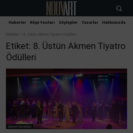
Haberler
Köşe Yazıları
Söyleşiler
Yazarlar
Hakkımızda
İ
Etiketler
8. Üstün Akmen Tiyatro Ödülleri
Etiket:
8. Üstün Akmen Tiyatro
Ödülleri
Sahne Sanatları