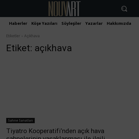
Haberler
Köşe Yazıları
Söyleşiler
Yazarlar
Hakkımızda
İ
Etiketler
Açıkhava
Etiket:
açıkhava
Sahne Sanatları
Tiyatro Kooperatifi’nden açık hava
sahnelerinin yasaklanması ile ilgili