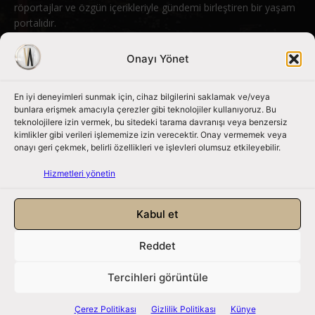
röportajlar ve özgün içerikleriyle gündemi birleştiren bir yaşam
portalıdır.
Bizimle iletişime geçin:
info@nouvart.net
Onayı Yönet
En iyi deneyimleri sunmak için, cihaz bilgilerini saklamak ve/veya
Bizi Takip Edin
bunlara erişmek amacıyla çerezler gibi teknolojiler kullanıyoruz. Bu
teknolojilere izin vermek, bu sitedeki tarama davranışı veya benzersiz
kimlikler gibi verileri işlememize izin verecektir. Onay vermemek veya
onayı geri çekmek, belirli özellikleri ve işlevleri olumsuz etkileyebilir.
Hizmetleri yönetin
Kabul et
Reddet
NouvArt bir Mert Tunçel işletmesidir. © 2013 – 2026. Tüm Hakları
Saklıdır.
Tercihleri görüntüle
Gizlilik Politikası
|
Çerez Politikası
|
Hizmet Koşulları
|
Kullanıcı Verileri
|
Çerez Politikası
Gizlilik Politikası
Künye
Künye
|
İletişim