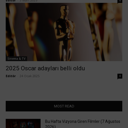
Editör
-
3 Mart 2025
0
Sinema & TV
2025 Oscar adayları belli oldu
Editör
-
24 Ocak 2025
0
MOST READ
Bu Hafta Vizyona Giren Filmler (7 Ağustos
2026)