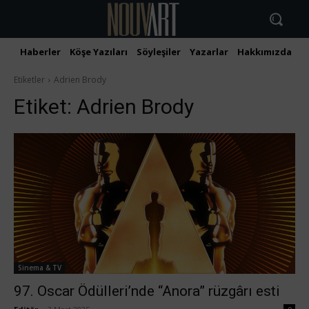
Haberler
Köşe Yazıları
Söyleşiler
Yazarlar
Hakkımızda
İ
Etiketler
Adrien Brody
Etiket:
Adrien Brody
Sinema & TV
97. Oscar Ödülleri’nde “Anora” rüzgârı esti