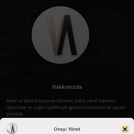
Hakkımızda
Sanat ve bilimi buluşturan NouvArt; kültür sanat haberleri,
röportajlar ve özgün içerikleriyle gündemi birleştiren bir yaşam
portalıdır.
Bizimle iletişime geçin:
info@nouvart.net
Onayı Yönet