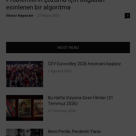
esinlenen bir algoritma
İlknur Kayacan
-
27 Mayıs 2021
0
MOST READ
CEV Eurovolley 2026 heyecanı başlıyor
3 Ağustos 2026
Bu Hafta Vizyona Giren Filmler (31
Temmuz 2026)
31 Temmuz 2026
İkinci Perde, Perdenin Yarısı