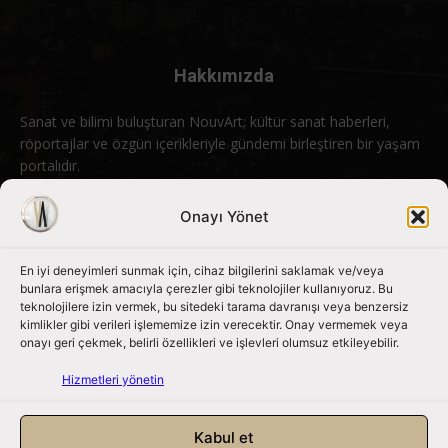
Hakkımızda
Sanat ve bilimi buluşturan NouvArt; kültür sanat haberleri,
röportajlar ve özgün içerikleriyle gündemi birleştiren bir yaşam
portalıdır.
Bizimle iletişime geçin:
info@nouvart.net
Onayı Yönet
En iyi deneyimleri sunmak için, cihaz bilgilerini saklamak ve/veya
Bizi Takip Edin
bunlara erişmek amacıyla çerezler gibi teknolojiler kullanıyoruz. Bu
teknolojilere izin vermek, bu sitedeki tarama davranışı veya benzersiz
kimlikler gibi verileri işlememize izin verecektir. Onay vermemek veya
onayı geri çekmek, belirli özellikleri ve işlevleri olumsuz etkileyebilir.
Hizmetleri yönetin
Kabul et