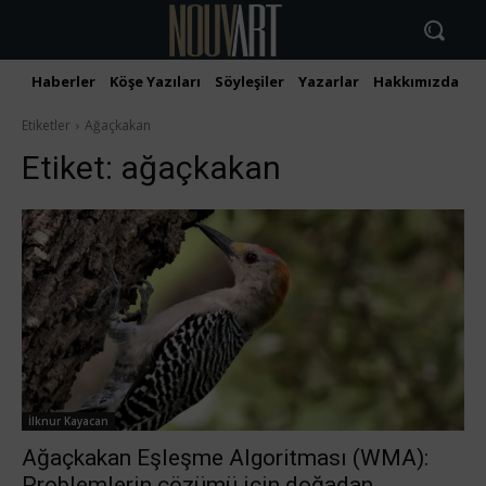
Haberler
Köşe Yazıları
Söyleşiler
Yazarlar
Hakkımızda
İ
Etiketler
Ağaçkakan
Etiket:
ağaçkakan
İlknur Kayacan
Ağaçkakan Eşleşme Algoritması (WMA):
Problemlerin çözümü için doğadan