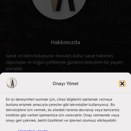
Hakkımızda
Sanat ve bilimi buluşturan NouvArt; kültür sanat haberleri,
röportajlar ve özgün içerikleriyle gündemi birleştiren bir yaşam
portalıdır.
Bizimle iletişime geçin:
info@nouvart.net
Onayı Yönet
En iyi deneyimleri sunmak için, cihaz bilgilerini saklamak ve/veya
Bizi Takip Edin
bunlara erişmek amacıyla çerezler gibi teknolojiler kullanıyoruz. Bu
teknolojilere izin vermek, bu sitedeki tarama davranışı veya benzersiz
kimlikler gibi verileri işlememize izin verecektir. Onay vermemek veya
onayı geri çekmek, belirli özellikleri ve işlevleri olumsuz etkileyebilir.