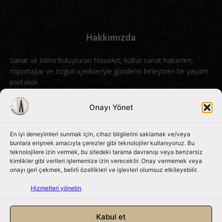
Hakkımızda
Sanat ve bilimi buluşturan NouvArt; kültür sanat haberleri,
röportajlar ve özgün içerikleriyle gündemi birleştiren bir yaşam
portalıdır.
Bizimle iletişime geçin:
info@nouvart.net
Onayı Yönet
En iyi deneyimleri sunmak için, cihaz bilgilerini saklamak ve/veya
Bizi Takip Edin
bunlara erişmek amacıyla çerezler gibi teknolojiler kullanıyoruz. Bu
teknolojilere izin vermek, bu sitedeki tarama davranışı veya benzersiz
kimlikler gibi verileri işlememize izin verecektir. Onay vermemek veya
onayı geri çekmek, belirli özellikleri ve işlevleri olumsuz etkileyebilir.
Hizmetleri yönetin
Kabul et