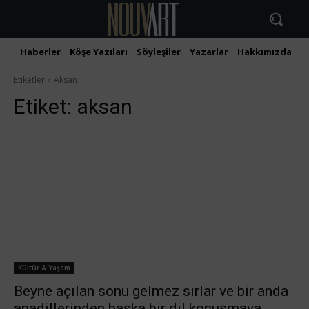
Haberler
Köşe Yazıları
Söyleşiler
Yazarlar
Hakkımızda
İ
Etiketler
Aksan
Etiket:
aksan
Kültür & Yaşam
Beyne açılan sonu gelmez sırlar ve bir anda
anadillerinden başka bir dil konuşmaya