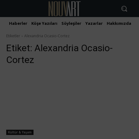
Haberler
Köşe Yazıları
Söyleşiler
Yazarlar
Hakkımızda
İ
Etiketler
Alexandria Ocasio-Cortez
Etiket:
Alexandria Ocasio-
Cortez
Kültür & Yaşam