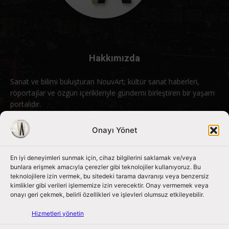
Hakkımızda
Sanat ve bilimi buluşturan NouvArt; kültür sanat haberleri,
röportajlar ve özgün içerikleriyle gündemi birleştiren bir yaşam
portalıdır.
Bizimle iletişime geçin:
info@nouvart.net
Onayı Yönet
En iyi deneyimleri sunmak için, cihaz bilgilerini saklamak ve/veya
Bizi Takip Edin
bunlara erişmek amacıyla çerezler gibi teknolojiler kullanıyoruz. Bu
teknolojilere izin vermek, bu sitedeki tarama davranışı veya benzersiz
kimlikler gibi verileri işlememize izin verecektir. Onay vermemek veya
onayı geri çekmek, belirli özellikleri ve işlevleri olumsuz etkileyebilir.
Hizmetleri yönetin