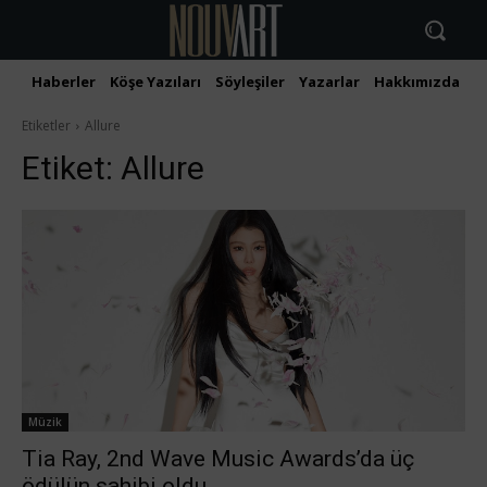
Haberler
Köşe Yazıları
Söyleşiler
Yazarlar
Hakkımızda
İ
Etiketler
Allure
Etiket:
Allure
Müzik
Tia Ray, 2nd Wave Music Awards’da üç
ödülün sahibi oldu