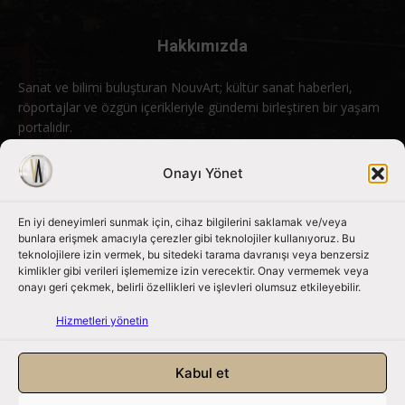
Hakkımızda
Sanat ve bilimi buluşturan NouvArt; kültür sanat haberleri,
röportajlar ve özgün içerikleriyle gündemi birleştiren bir yaşam
portalıdır.
Bizimle iletişime geçin:
info@nouvart.net
Onayı Yönet
En iyi deneyimleri sunmak için, cihaz bilgilerini saklamak ve/veya
Bizi Takip Edin
bunlara erişmek amacıyla çerezler gibi teknolojiler kullanıyoruz. Bu
teknolojilere izin vermek, bu sitedeki tarama davranışı veya benzersiz
kimlikler gibi verileri işlememize izin verecektir. Onay vermemek veya
onayı geri çekmek, belirli özellikleri ve işlevleri olumsuz etkileyebilir.
Hizmetleri yönetin
Kabul et