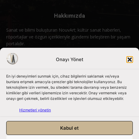
Hakkımızda
Sanat ve bilimi buluşturan NouvArt; kültür sanat haberleri,
röportajlar ve özgün içerikleriyle gündemi birleştiren bir yaşam
portalıdır.
Bizimle iletişime geçin:
info@nouvart.net
Onayı Yönet
En iyi deneyimleri sunmak için, cihaz bilgilerini saklamak ve/veya
Bizi Takip Edin
bunlara erişmek amacıyla çerezler gibi teknolojiler kullanıyoruz. Bu
teknolojilere izin vermek, bu sitedeki tarama davranışı veya benzersiz
kimlikler gibi verileri işlememize izin verecektir. Onay vermemek veya
onayı geri çekmek, belirli özellikleri ve işlevleri olumsuz etkileyebilir.
Hizmetleri yönetin
Kabul et