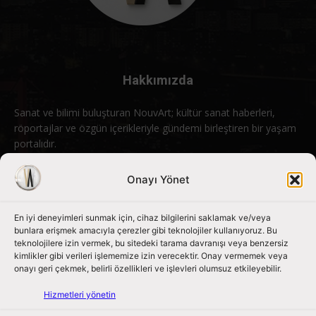
Hakkımızda
Sanat ve bilimi buluşturan NouvArt; kültür sanat haberleri,
röportajlar ve özgün içerikleriyle gündemi birleştiren bir yaşam
portalıdır.
Bizimle iletişime geçin:
info@nouvart.net
Onayı Yönet
En iyi deneyimleri sunmak için, cihaz bilgilerini saklamak ve/veya
Bizi Takip Edin
bunlara erişmek amacıyla çerezler gibi teknolojiler kullanıyoruz. Bu
teknolojilere izin vermek, bu sitedeki tarama davranışı veya benzersiz
kimlikler gibi verileri işlememize izin verecektir. Onay vermemek veya
onayı geri çekmek, belirli özellikleri ve işlevleri olumsuz etkileyebilir.
Hizmetleri yönetin