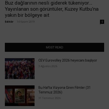
Buz dağlarının nesli giderek tükeniyor…
Yayınlanan son görüntüler, Kuzey Kutbu’na
yakın bir bölgeye ait
Editör
-
14 Kasım 2019
0
MOST READ
CEV Eurovolley 2026 heyecanı başlıyor
3 Ağustos 2026
Bu Hafta Vizyona Giren Filmler (31
Temmuz 2026)
31 Temmuz 2026