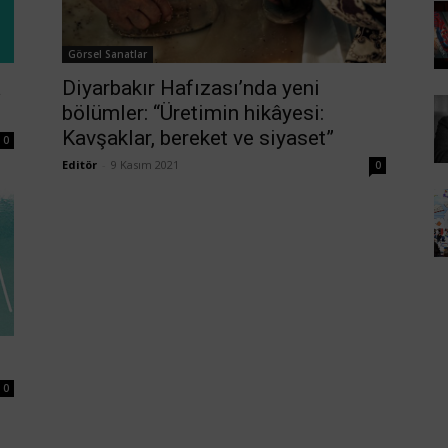
Görsel Sanatlar
a
Diyarbakır Hafızası’nda yeni
bölümler: “Üretimin hikâyesi:
Kavşaklar, bereket ve siyaset”
0
Editör
-
9 Kasım 2021
0
0