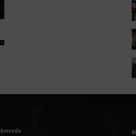
0
kımızda
B