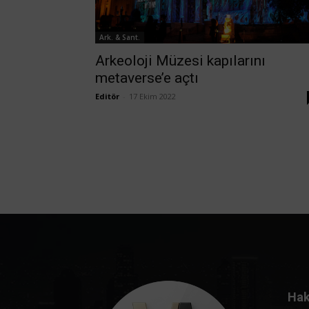
Ark. & Sant.
Arkeoloji Müzesi kapılarını
metaverse’e açtı
Editör
-
17 Ekim 2022
Hak