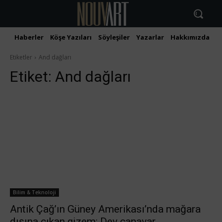
Haberler
Köşe Yazıları
Söyleşiler
Yazarlar
Hakkımızda
İ
Etiketler
And dağları
Etiket:
And dağları
Bilim & Teknoloji
Antik Çağ’ın Güney Amerikası’nda mağara
dışına çıkan gizem: Dev canavar