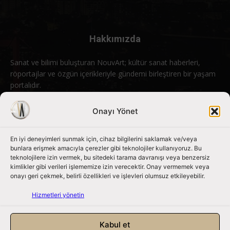
Hakkımızda
Sanat ve bilimi buluşturan NouvArt; kültür sanat haberleri,
röportajlar ve özgün içerikleriyle gündemi birleştiren bir yaşam
portalıdır.
Bizimle iletişime geçin:
info@nouvart.net
Onayı Yönet
En iyi deneyimleri sunmak için, cihaz bilgilerini saklamak ve/veya
Bizi Takip Edin
bunlara erişmek amacıyla çerezler gibi teknolojiler kullanıyoruz. Bu
teknolojilere izin vermek, bu sitedeki tarama davranışı veya benzersiz
kimlikler gibi verileri işlememize izin verecektir. Onay vermemek veya
onayı geri çekmek, belirli özellikleri ve işlevleri olumsuz etkileyebilir.
Hizmetleri yönetin
Kabul et