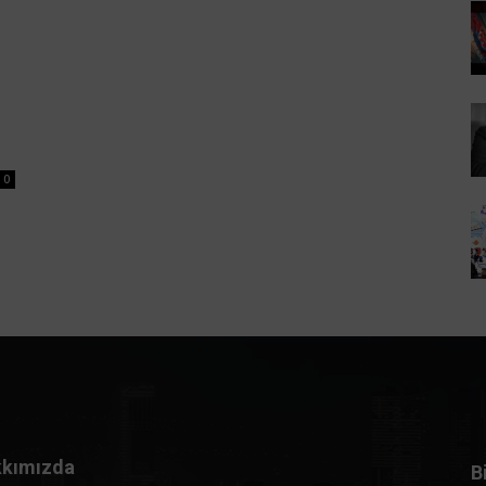
0
kımızda
B