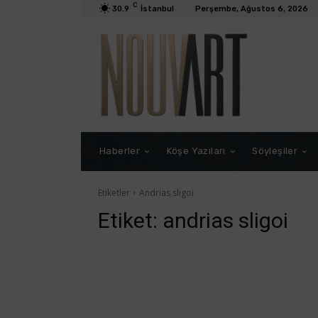
C
30.9
İstanbul
Perşembe, Ağustos 6, 2026
Haberler
Köşe Yazıları
Söyleşiler
Etiketler
Andrias sligoi
Etiket:
andrias sligoi