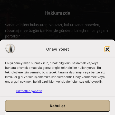
Hakkımızda
Sanat ve bilimi buluşturan NouvArt; kültür sanat haberleri,
röportajlar ve özgün içerikleriyle gündemi birleştiren bir yaşam
portalıdır.
Bizimle iletişime geçin:
info@nouvart.net
Onayı Yönet
En iyi deneyimleri sunmak için, cihaz bilgilerini saklamak ve/veya
Bizi Takip Edin
bunlara erişmek amacıyla çerezler gibi teknolojiler kullanıyoruz. Bu
teknolojilere izin vermek, bu sitedeki tarama davranışı veya benzersiz
kimlikler gibi verileri işlememize izin verecektir. Onay vermemek veya
onayı geri çekmek, belirli özellikleri ve işlevleri olumsuz etkileyebilir.
Hizmetleri yönetin
Kabul et