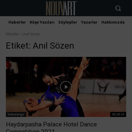
Haberler
Köşe Yazıları
Söyleşiler
Yazarlar
Hakkımızda
İ
Etiketler
Anıl Sözen
Etiket:
Anıl Sözen
Haberengo
00:20:34
Haydarpasha Palace Hotel Dance
Competition 2021