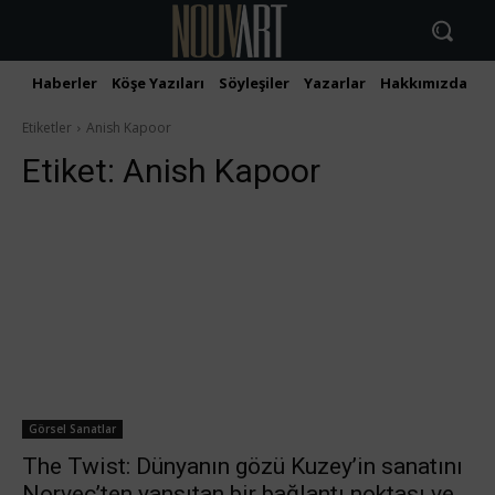
Haberler
Köşe Yazıları
Söyleşiler
Yazarlar
Hakkımızda
İ
Etiketler
Anish Kapoor
Etiket:
Anish Kapoor
Görsel Sanatlar
The Twist: Dünyanın gözü Kuzey’in sanatını
Norveç’ten yansıtan bir bağlantı noktası ve