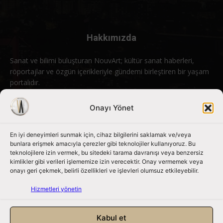
Hakkımızda
Sanat ve bilimi buluşturan NouvArt; kültür sanat haberleri,
röportajlar ve özgün içerikleriyle gündemi birleştiren bir yaşam
portalıdır.
Bizimle iletişime geçin:
info@nouvart.net
Onayı Yönet
En iyi deneyimleri sunmak için, cihaz bilgilerini saklamak ve/veya
Bizi Takip Edin
bunlara erişmek amacıyla çerezler gibi teknolojiler kullanıyoruz. Bu
teknolojilere izin vermek, bu sitedeki tarama davranışı veya benzersiz
kimlikler gibi verileri işlememize izin verecektir. Onay vermemek veya
onayı geri çekmek, belirli özellikleri ve işlevleri olumsuz etkileyebilir.
Hizmetleri yönetin
Kabul et