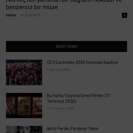
benzersiz bir müze
Editör
-
25 Eylül 2019
0
MOST READ
CEV Eurovolley 2026 heyecanı başlıyor
3 Ağustos 2026
Bu Hafta Vizyona Giren Filmler (31
Temmuz 2026)
31 Temmuz 2026
İkinci Perde, Perdenin Yarısı