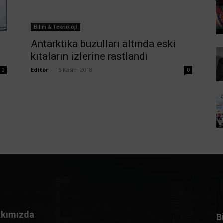
Bilim & Teknoloji
Antarktika buzulları altında eski
kıtaların izlerine rastlandı
Editör
-
15 Kasım 2018
0
0
kımızda
B