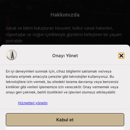
Hakkımızda
Sanat ve bilimi buluşturan NouvArt; kültür sanat haberleri,
röportajlar ve özgün içerikleriyle gündemi birleştiren bir yaşam
portalıdır.
Bizimle iletişime geçin:
info@nouvart.net
Onayı Yönet
En iyi deneyimleri sunmak için, cihaz bilgilerini saklamak ve/veya
Bizi Takip Edin
bunlara erişmek amacıyla çerezler gibi teknolojiler kullanıyoruz. Bu
teknolojilere izin vermek, bu sitedeki tarama davranışı veya benzersiz
kimlikler gibi verileri işlememize izin verecektir. Onay vermemek veya
onayı geri çekmek, belirli özellikleri ve işlevleri olumsuz etkileyebilir.
Hizmetleri yönetin
Kabul et