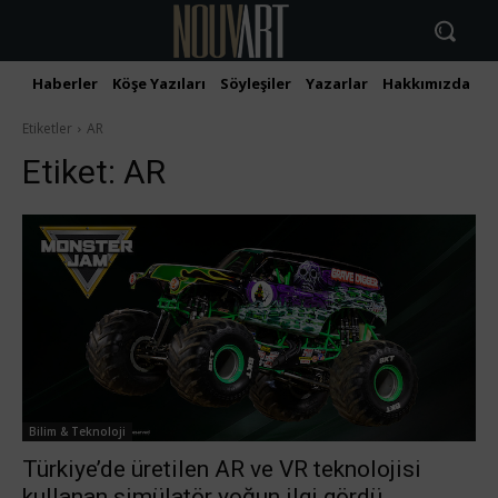
Haberler
Köşe Yazıları
Söyleşiler
Yazarlar
Hakkımızda
İ
Etiketler
AR
Etiket:
AR
Bilim & Teknoloji
Türkiye’de üretilen AR ve VR teknolojisi
kullanan simülatör yoğun ilgi gördü