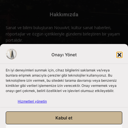
Hakkımızda
Sanat ve bilimi buluşturan NouvArt; kültür sanat haberleri,
röportajlar ve özgün içerikleriyle gündemi birleştiren bir yaşam
portalıdır.
Bizimle iletişime geçin:
info@nouvart.net
Onayı Yönet
En iyi deneyimleri sunmak için, cihaz bilgilerini saklamak ve/veya
Bizi Takip Edin
bunlara erişmek amacıyla çerezler gibi teknolojiler kullanıyoruz. Bu
teknolojilere izin vermek, bu sitedeki tarama davranışı veya benzersiz
kimlikler gibi verileri işlememize izin verecektir. Onay vermemek veya
onayı geri çekmek, belirli özellikleri ve işlevleri olumsuz etkileyebilir.
Hizmetleri yönetin
Kabul et