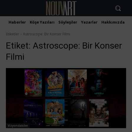
Haberler
Köşe Yazıları
Söyleşiler
Yazarlar
Hakkımızda
İ
Etiketler
Astroscope: Bir Konser Filmi
Etiket:
Astroscope: Bir Konser
Filmi
Vizyondakiler