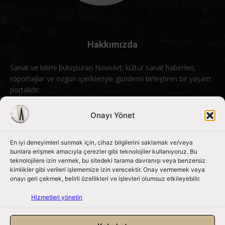
Hakkımızda
Sanat ve bilimi buluşturan NouvArt; kültür sanat haberleri,
röportajlar ve özgün içerikleriyle gündemi birleştiren bir yaşam
portalıdır.
Bizimle iletişime geçin:
info@nouvart.net
Onayı Yönet
En iyi deneyimleri sunmak için, cihaz bilgilerini saklamak ve/veya
Bizi Takip Edin
bunlara erişmek amacıyla çerezler gibi teknolojiler kullanıyoruz. Bu
teknolojilere izin vermek, bu sitedeki tarama davranışı veya benzersiz
kimlikler gibi verileri işlememize izin verecektir. Onay vermemek veya
onayı geri çekmek, belirli özellikleri ve işlevleri olumsuz etkileyebilir.
Hizmetleri yönetin