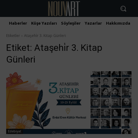
Haberler
Köşe Yazıları
Söyleşiler
Yazarlar
Hakkımızda
İ
Etiketler
Ataşehi̇r 3. Kitap Günleri
Etiket:
Ataşehi̇r 3. Kitap
Günleri
Edebiyat