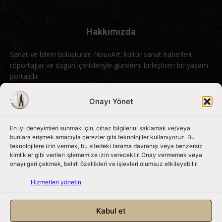
Hakkımızda
Sanat ve bilimi buluşturan NouvArt; kültür sanat haberleri,
röportajlar ve özgün içerikleriyle gündemi birleştiren bir yaşam
portalıdır.
Bizimle iletişime geçin:
info@nouvart.net
Onayı Yönet
En iyi deneyimleri sunmak için, cihaz bilgilerini saklamak ve/veya
Bizi Takip Edin
bunlara erişmek amacıyla çerezler gibi teknolojiler kullanıyoruz. Bu
teknolojilere izin vermek, bu sitedeki tarama davranışı veya benzersiz
kimlikler gibi verileri işlememize izin verecektir. Onay vermemek veya
onayı geri çekmek, belirli özellikleri ve işlevleri olumsuz etkileyebilir.
Hizmetleri yönetin
Kabul et