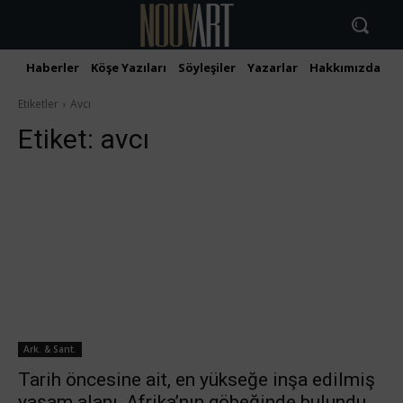
Haberler
Köşe Yazıları
Söyleşiler
Yazarlar
Hakkımızda
İ
Etiketler
Avcı
Etiket:
avcı
Ark. & Sant.
Tarih öncesine ait, en yükseğe inşa edilmiş
yaşam alanı, Afrika’nın göbeğinde bulundu