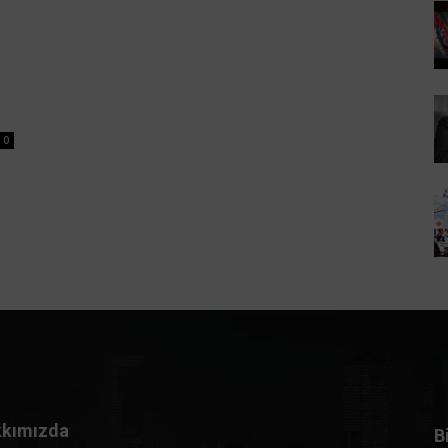
0
kımızda
B