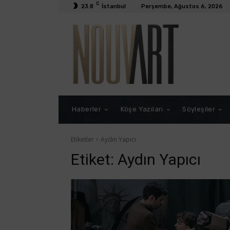
C
23.8
İstanbul
Perşembe, Ağustos 6, 2026
Haberler
Köşe Yazıları
Söyleşiler
Etiketler
Aydın Yapıcı
Etiket:
Aydın Yapıcı