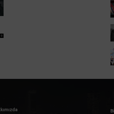
i
0
kımızda
B