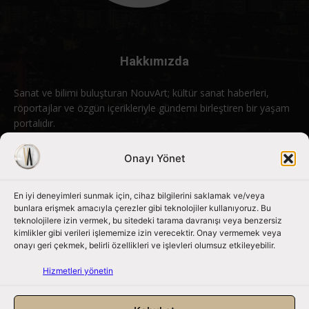
Hakkımızda
Sanat ve bilimi buluşturan NouvArt; kültür sanat haberleri,
röportajlar ve özgün içerikleriyle gündemi birleştiren bir yaşam
portalıdır.
Bizimle iletişime geçin:
info@nouvart.net
Onayı Yönet
En iyi deneyimleri sunmak için, cihaz bilgilerini saklamak ve/veya
Bizi Takip Edin
bunlara erişmek amacıyla çerezler gibi teknolojiler kullanıyoruz. Bu
teknolojilere izin vermek, bu sitedeki tarama davranışı veya benzersiz
kimlikler gibi verileri işlememize izin verecektir. Onay vermemek veya
onayı geri çekmek, belirli özellikleri ve işlevleri olumsuz etkileyebilir.
Hizmetleri yönetin