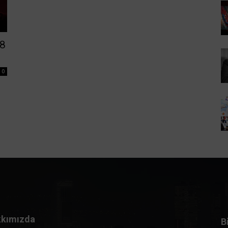
18
0
kımızda
B