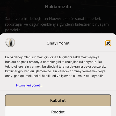
Hakkımızda
Sanat ve bilimi buluşturan NouvArt; kültür sanat haberleri,
röportajlar ve özgün içerikleriyle gündemi birleştiren bir yaşam
portalıdır.
Bizimle iletişime geçin:
info@nouvart.net
Onayı Yönet
En iyi deneyimleri sunmak için, cihaz bilgilerini saklamak ve/veya
Bizi Takip Edin
bunlara erişmek amacıyla çerezler gibi teknolojiler kullanıyoruz. Bu
teknolojilere izin vermek, bu sitedeki tarama davranışı veya benzersiz
kimlikler gibi verileri işlememize izin verecektir. Onay vermemek veya
onayı geri çekmek, belirli özellikleri ve işlevleri olumsuz etkileyebilir.
Hizmetleri yönetin
Kabul et
Reddet
NouvArt bir Mert Tunçel işletmesidir. © 2013 – 2026. Tüm Hakları