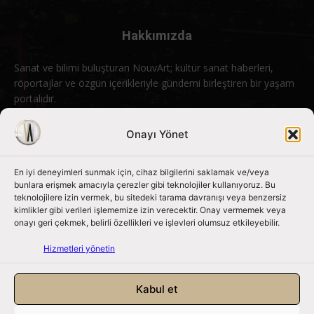
Hakkımızda
Sanat ve bilimi buluşturan NouvArt; kültür sanat haberleri,
röportajlar ve özgün içerikleriyle gündemi birleştiren bir yaşam
portalıdır.
Bizimle iletişime geçin:
info@nouvart.net
Onayı Yönet
En iyi deneyimleri sunmak için, cihaz bilgilerini saklamak ve/veya
Bizi Takip Edin
bunlara erişmek amacıyla çerezler gibi teknolojiler kullanıyoruz. Bu
teknolojilere izin vermek, bu sitedeki tarama davranışı veya benzersiz
kimlikler gibi verileri işlememize izin verecektir. Onay vermemek veya
onayı geri çekmek, belirli özellikleri ve işlevleri olumsuz etkileyebilir.
Hizmetleri yönetin
Kabul et