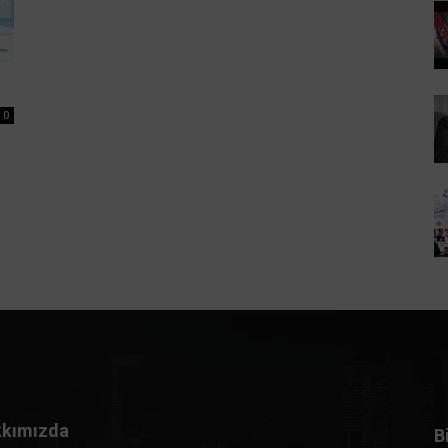
0
kımızda
B