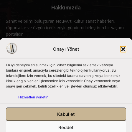
Hakkımızda
Sanat ve bilimi buluşturan NouvArt; kültür sanat haberleri,
röportajlar ve özgün içerikleriyle gündemi birleştiren bir yaşam
portalıdır.
Bizimle iletişime geçin:
info@nouvart.net
Onayı Yönet
En iyi deneyimleri sunmak için, cihaz bilgilerini saklamak ve/veya
Bizi Takip Edin
bunlara erişmek amacıyla çerezler gibi teknolojiler kullanıyoruz. Bu
teknolojilere izin vermek, bu sitedeki tarama davranışı veya benzersiz
kimlikler gibi verileri işlememize izin verecektir. Onay vermemek veya
onayı geri çekmek, belirli özellikleri ve işlevleri olumsuz etkileyebilir.
Hizmetleri yönetin
Kabul et
Reddet
NouvArt bir Mert Tunçel işletmesidir. © 2013 – 2026. Tüm Hakları